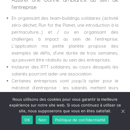
l’entreprise
En organisant des team-buildings solidaires (activité
zéro-déchet, Run for the Planet, une introduction à la
permaculture…) et / ou en organisant des
challenges à impact au sein de l’entreprise.
L’application ma petite planète propose des
exemples de défis, d’une durée de trois semaines,
qui peuvent être réalisés au sein des entreprises.
Instaurer des RTT solidaires, au cours desquels les
salariés pourront aider une association.
Certaines entreprises vont jusqu’à opter pour le
mécénat d’entreprise : les salariés mettent leurs
compétences à profit d’un organisme d’intérêt
Nous utilisons des cookies pour vous garantir la meilleure
général, sur leur temps de travail et sont rémunérés
expérience sur notre site web. Si vous continuez à utiliser ce
pour se faire.
site, nous supposerons que vous en êtes satisfait.
OK
Non
Politique de confidentialité
Pour les salariés, cela leur permet de s’engager
pleinement et personnellement dans la politique RSE