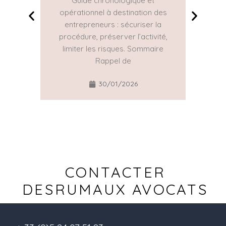
Guide chronologique et
La Con
opérationnel à destination des
une gr
entrepreneurs : sécuriser la
réguliè
procédure, préserver l’activité,
part
limiter les risques. Sommaire
Rappel de
30/01/2026
CONTACTER
DESRUMAUX AVOCATS