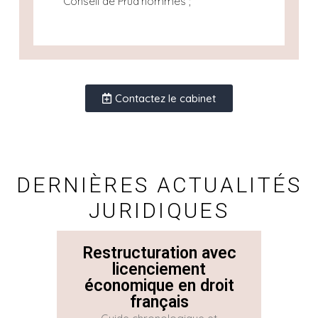
Conseil de Prud’hommes ;
Contactez le cabinet
DERNIÈRES ACTUALITÉS
JURIDIQUES
Restructuration avec
La 
licenciement
économique en droit
Con
français