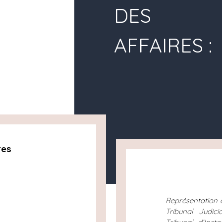
DES
AFFAIRES :
res
Représentation 
Tribunal Judic