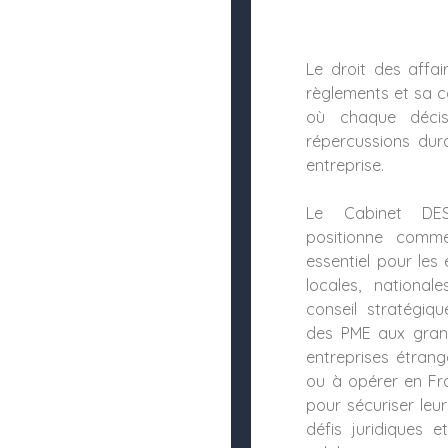
Le droit des affai
règlements et sa c
où chaque décis
répercussions dur
entreprise.
Le Cabinet DE
positionne comme
essentiel pour les 
locales, national
conseil stratégiqu
des PME aux grand
entreprises étrang
ou à opérer en Fr
pour sécuriser leur
défis juridiques e