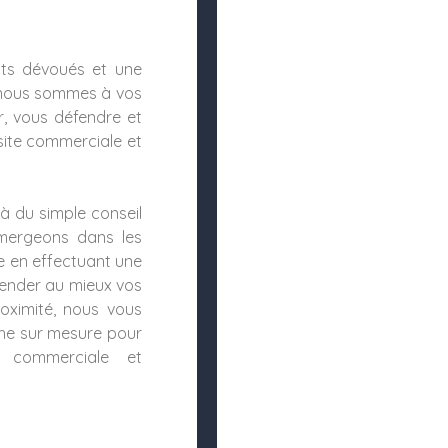
ts dévoués et une
 nous sommes à vos
r, vous défendre et
site commerciale et
à du simple conseil
mmergeons dans les
se en effectuant une
hender au mieux vos
roximité, nous vous
he sur mesure pour
e commerciale et