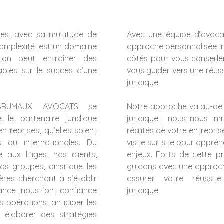
res, avec sa multitude de
Avec une équipe d’avoca
omplexité, est un domaine
approche personnalisée,
ion peut entraîner des
côtés pour vous conseille
ables sur le succès d’une
vous guider vers une réus
juridique.
SRUMAUX AVOCATS se
Notre approche va au-del
 le partenaire juridique
juridique : nous nous i
entreprises, qu’elles soient
réalités de votre entrepri
es ou internationales. Du
visite sur site pour appré
e aux litiges, nos clients,
enjeux. Forts de cette p
s groupes, ainsi que les
guidons avec une approc
ères cherchant à s’établir
assurer votre réussit
ance, nous font confiance
juridique.
s opérations, anticiper les
t élaborer des stratégies