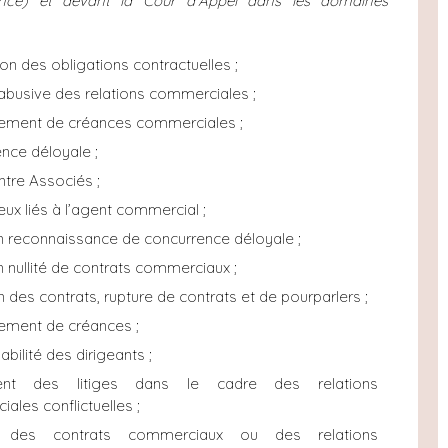
tance) et devant la Cour d’Appel dans les domaines
on des obligations contractuelles ;
abusive des relations commerciales ;
ement de créances commerciales ;
nce déloyale ;
ntre Associés ;
eux liés à l’agent commercial ;
n reconnaissance de concurrence déloyale ;
n nullité de contrats commerciaux ;
 des contrats, rupture de contrats et de pourparlers ;
ement de créances ;
bilité des dirigeants ;
ent des litiges dans le cadre des relations
ales conflictuelles ;
e des contrats commerciaux ou des relations