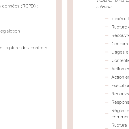
Tribunal d’Ins
es données (RGPD) ;
suivants :
Inexécuti
Rupture 
égislation
Recouvr
Concurre
et rupture des contrats
Litiges e
Contenti
:
Action e
Action e
Exécution
Recouvr
Responsa
Règlem
commerci
Ruptur