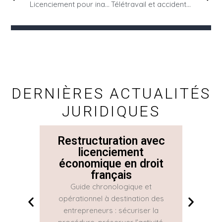
Licenciement pour inaptitude : étapes à respecter pour éviter une requalification abusive
Télétravail et accident du travail : quelles responsabilités pour l’entreprise ?
DERNIÈRES ACTUALITÉS
JURIDIQUES
Restructuration avec
La 
licenciement
économique en droit
Con
français
Guide chronologique et
La Con
opérationnel à destination des
une gr
entrepreneurs : sécuriser la
réguliè