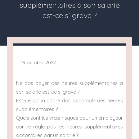
supplémentaires à son salarié
est-ce si grave ?
19 octobre 2022
Ne pas payer des heures supplémentaires à
son salarié est-ce si grave ?
Est-ce qu’un cadre doit accomplir des heures
supplémentaires ?
Quels sont les vrais risques pour un employeur
qui ne règle pas les heures supplémentaires
accomplies par un salarié ?