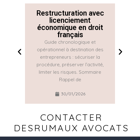
Restructuration avec
La 
licenciement
économique en droit
Con
français
Guide chronologique et
La Con
opérationnel à destination des
une gr
entrepreneurs : sécuriser la
réguliè
procédure, préserver l’activité,
part
limiter les risques. Sommaire
Rappel de
30/01/2026
CONTACTER
DESRUMAUX AVOCATS