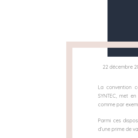
22 décembre 2
La convention c
SYNTEC, met en p
comme par exemp
Parmi ces disposi
d’une prime de va