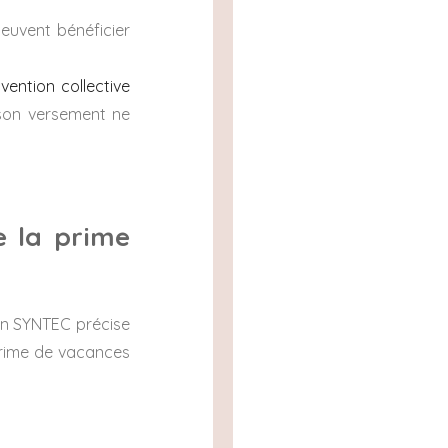
peuvent bénéficier
vention collective
son versement ne
e la prime
tion SYNTEC précise
 prime de vacances