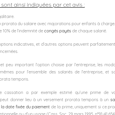
 sont ainsi indiquées par cet avis :
alitaire.
u prorata du salaire avec majorations pour enfants à charge
e 10% de l’indemnité de
congés payés
de chaque salarié.
d’options indicatives, et d’autres options peuvent parfaitement
oncernées.
, et peu important l’option choisie par l’entreprise, les modal
 mêmes pour l’ensemble des salariés de l’entreprise, et 
orata temporis.
 de cassation a par exemple estimé qu’une prime de v
peut donner lieu à un versement prorata temporis à un
sa
t la date fixée du paiement
de la prime, uniquement si ce pro
ntionnelle ou d’un usage (Cass. Soc. 29 mars 1995, n°91-41.654