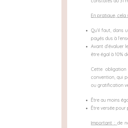
constatés au 31 m
En pratique, cela s
Qu’il faut, dans
payés dus à l’ens
Avant d’évaluer l
être égal à 10% 
Cette obligation
convention, qui 
ou gratification 
Être au moins ég
Être versée pour p
Important :
de n