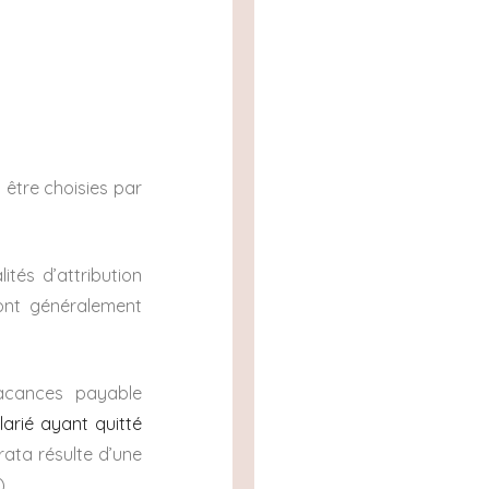
.
 être choisies par
ités d’attribution
sont généralement
acances payable
larié ayant quitté
rata résulte d’une
).