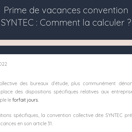
Prime de vacances convention
SYNTEC : Comment la calculer ?
022
ollective des bureaux d’étude, plus communément dén
lace des dispositions spécifiques relatives aux entrepri
le le
forfait jours
.
tions spécifiques, la convention collective dite SYNTEC pr
cances en son article 31.