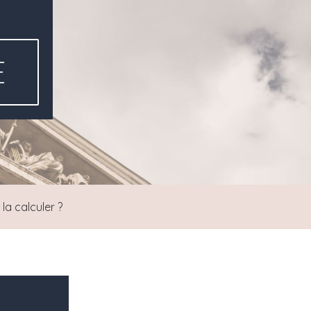
E
a calculer ?