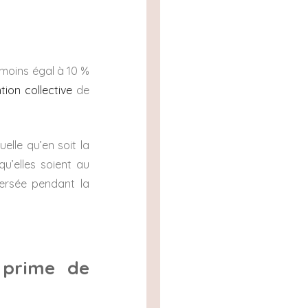
 moins égal à 10 %
ion collective
de
elle qu’en soit la
’elles soient au
versée pendant la
a prime de