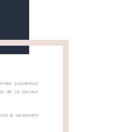
ommée convention
ses de ce secteur
évoit le versement