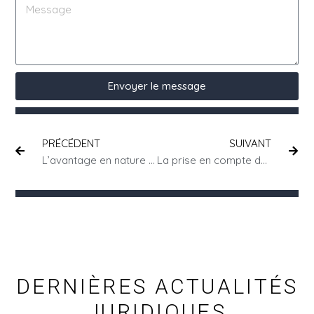
Envoyer le message
PRÉCÉDENT
SUIVANT
L’avantage en nature repas dans la convention HCR
La prise en compte des temps de trajet des salariés itinérants : revirement de jurisprudence de la Cour de cassation
DERNIÈRES ACTUALITÉS
JURIDIQUES