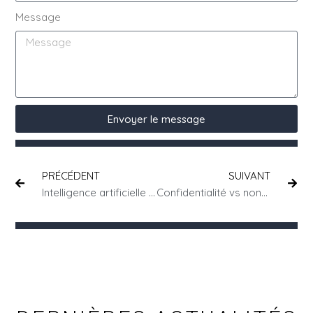
Message
Envoyer le message
PRÉCÉDENT
SUIVANT
Intelligence artificielle au travail : quelles limites juridiques pour l’employeur ?
Confidentialité vs non-concurrence : comment rédiger des clauses efficaces ?