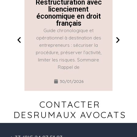
Restructuration avec
La 
licenciement
économique en droit
Con
français
Guide chronologique et
La Con
opérationnel à destination des
une gr
entrepreneurs : sécuriser la
réguliè
procédure, préserver l’activité,
part
limiter les risques. Sommaire
Rappel de
30/01/2026
CONTACTER
DESRUMAUX AVOCATS