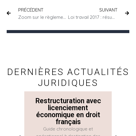
PRÉCÉDENT
SUIVANT
Zoom sur le règlement intérieur d’entreprises
Loi travail 2017 : résumé et définitions
DERNIÈRES ACTUALITÉS
JURIDIQUES
Restructuration avec
La 
licenciement
économique en droit
Con
français
Guide chronologique et
La Con