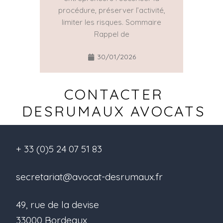
réguliè
procédure, préserver l’activité,
part
limiter les risques. Sommaire
Rappel de
30/01/2026
CONTACTER
DESRUMAUX AVOCATS
+ 33 (0)5 24 07 51 83
secretariat@avocat-desrumaux.fr
49, rue de la devise
33000 Bordeaux