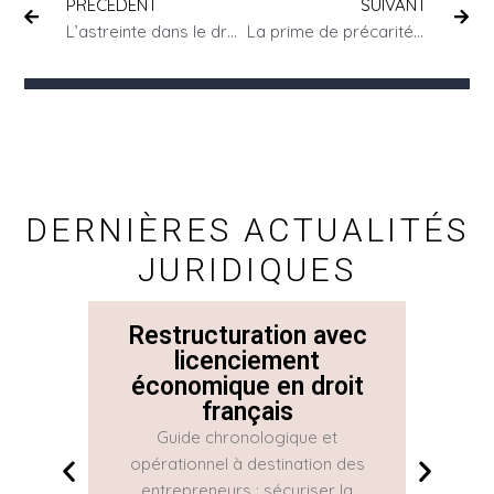
PRÉCÉDENT
SUIVANT
L’astreinte dans le droit social
La prime de précarité du CDD : montant et conditions
DERNIÈRES ACTUALITÉS
JURIDIQUES
Restructuration avec
La 
licenciement
économique en droit
Con
français
Guide chronologique et
La Con
opérationnel à destination des
une gr
entrepreneurs : sécuriser la