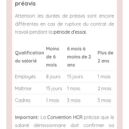
préavis
Attention: les durées de préavis sont encore
différentes en cas de rupture du contrat de
travail pendant la
période d’essai
.
Moins
6 mois à
Qualification
Plus de
de 6
moins de 2
du salarié
2 ans
mois
ans
Employés
8 jours
15 jours
1 mois
Maîtrise
15 jours
1 mois
2 mois
Cadres
1 mois
3 mois
3 mois
Important:
La
Convention HCR
précise que le
salarié démissionnaire doit confirmer sa