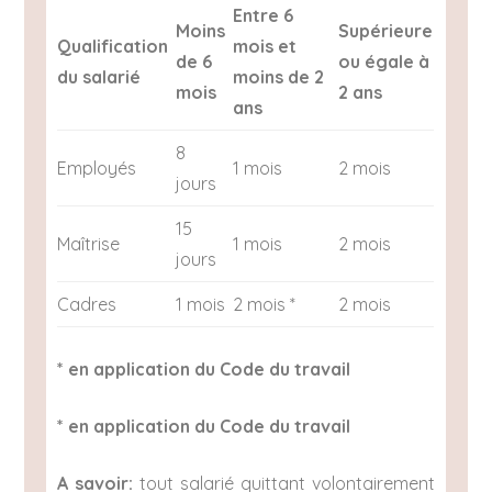
Entre 6
Moins
Supérieure
Qualification
mois et
de 6
ou égale à
du salarié
moins de 2
mois
2 ans
ans
8
Employés
1 mois
2 mois
jours
15
Maîtrise
1 mois
2 mois
jours
Cadres
1 mois
2 mois *
2 mois
* en application du Code du travail
* en application du Code du travail
A savoir:
tout salarié quittant volontairement