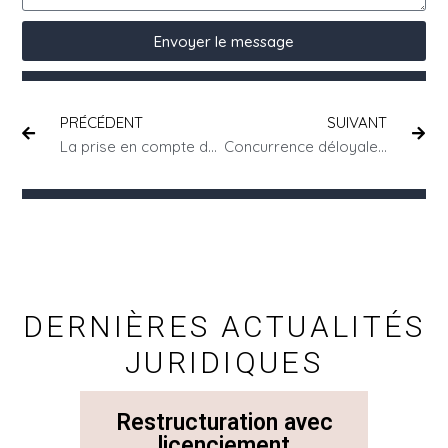
Envoyer le message
PRÉCÉDENT
SUIVANT
La prise en compte des temps de trajet des salariés itinérants : revirement de jurisprudence de la Cour de cassation
Concurrence déloyale – suis-je en tort ?
DERNIÈRES ACTUALITÉS
JURIDIQUES
Restructuration avec
La 
licenciement