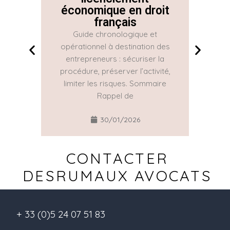
économique en droit
Con
français
Guide chronologique et
La Con
opérationnel à destination des
une gr
entrepreneurs : sécuriser la
réguliè
procédure, préserver l’activité,
part
limiter les risques. Sommaire
Rappel de
30/01/2026
CONTACTER
DESRUMAUX AVOCATS
+ 33 (0)5 24 07 51 83