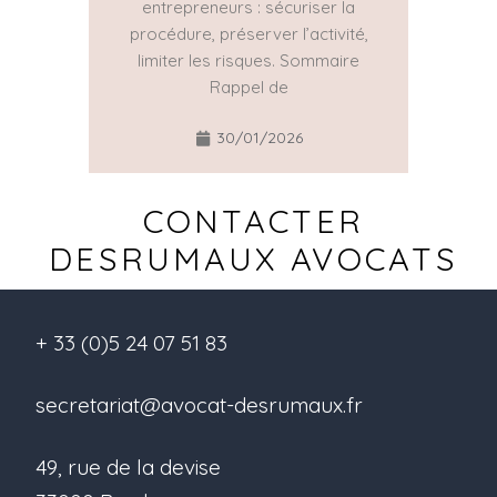
entrepreneurs : sécuriser la
réguliè
procédure, préserver l’activité,
part
limiter les risques. Sommaire
Rappel de
30/01/2026
CONTACTER
DESRUMAUX AVOCATS
+ 33 (0)5 24 07 51 83
secretariat@avocat-desrumaux.fr
49, rue de la devise