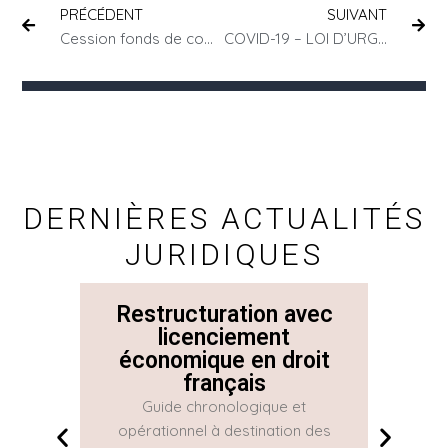
PRÉCÉDENT
SUIVANT
Cession fonds de commerce : Les formalités à respecter
COVID-19 – LOI D’URGENCE SANITAIRE
DERNIÈRES ACTUALITÉS
JURIDIQUES
Restructuration avec
La 
licenciement
économique en droit
Con
français
Guide chronologique et
La Con
opérationnel à destination des
une gr