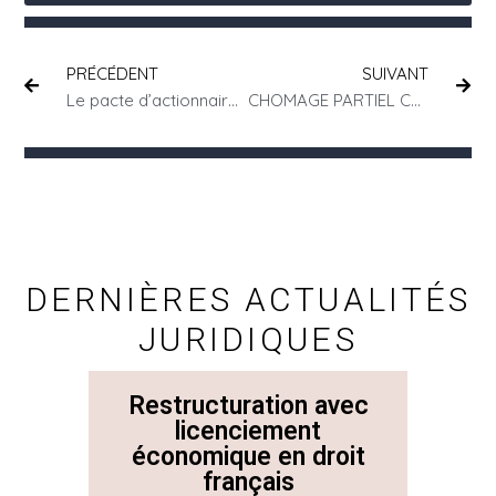
PRÉCÉDENT
SUIVANT
Le pacte d’actionnaires et les clauses
CHOMAGE PARTIEL COVID-19
DERNIÈRES ACTUALITÉS
JURIDIQUES
Restructuration avec
La 
licenciement
économique en droit
Con
français