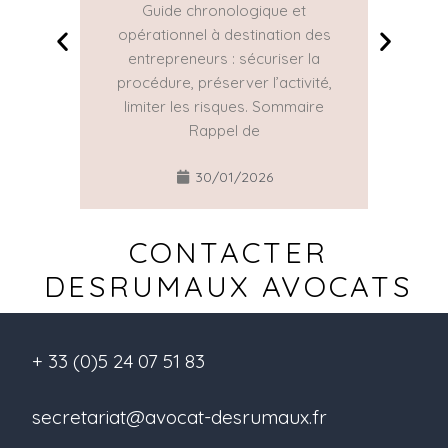
Guide chronologique et
La Con
opérationnel à destination des
une gr
entrepreneurs : sécuriser la
réguliè
procédure, préserver l’activité,
part
limiter les risques. Sommaire
Rappel de
30/01/2026
CONTACTER
DESRUMAUX AVOCATS
+ 33 (0)5 24 07 51 83
secretariat@avocat-desrumaux.fr