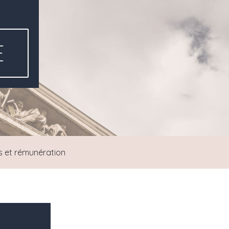
E
s et rémunération