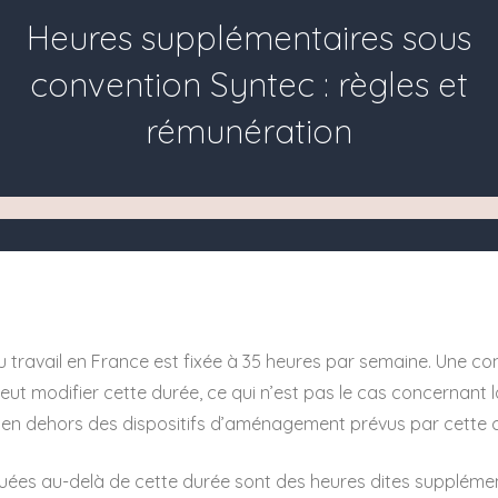
Heures supplémentaires sous
convention Syntec : règles et
rémunération
u travail en France est fixée à 35 heures par semaine. Une co
peut modifier cette durée, ce qui n’est pas le cas concernant
, en dehors des dispositifs d’aménagement prévus par cette 
uées au-delà de cette durée sont des heures dites supplément