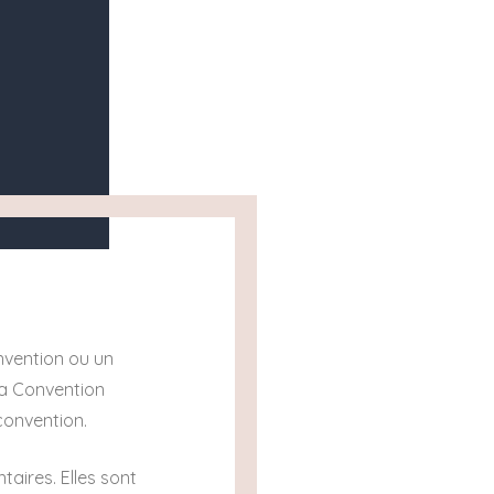
nvention ou un
 la Convention
convention.
aires. Elles sont