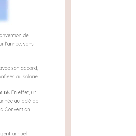
convention de
ur l’année, sans
 avec son accord,
nfiées au salarié.
mité.
En effet, un
 année au-delà de
 la Convention
ngent annuel