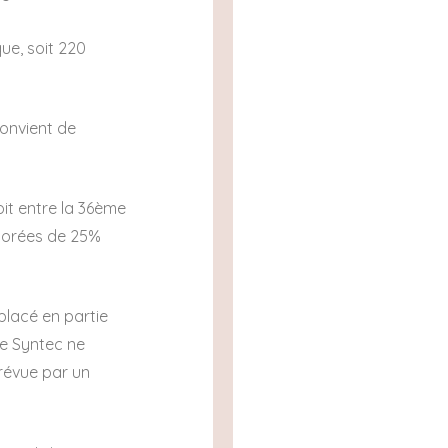
ue, soit 220
convient de
it entre la 36ème
ajorées de 25%
mplacé en partie
ve Syntec ne
prévue par un