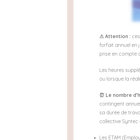
⚠ Attention :
ces
forfait annuel en 
prise en compte 
Les heures suppl
ou lorsque la réa
⏰ Le nombre d’he
contingent annuel
sa durée de travai
collective Syntec 
Les ETAM (Employé