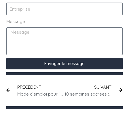
Message
Envoyer le message
PRÉCÉDENT
SUIVANT
Mode d’emploi pour l’emploi de personnes en situation de handicap
10 semaines sacrées : la protection des jeunes papas au travail