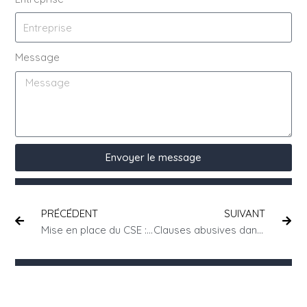
Message
Envoyer le message
PRÉCÉDENT
SUIVANT
Mise en place du CSE : seuils, délais, obligations en 2025
Clauses abusives dans les CGV : ce que le droit vous interdit d’écrire