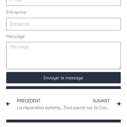
Entreprise
Message
Envoyer le message
PRÉCÉDENT
SUIVANT
La réparation automatique du salarié en cas de dépassement de la durée maximale de travail
Tout savoir sur la Convention collective nationale des hôtels, cafés restaurants