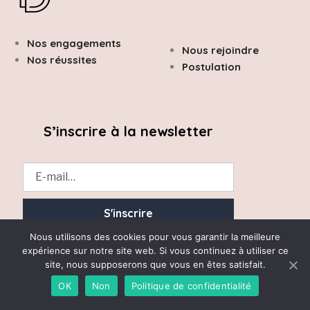
Nos engagements
Nous rejoindre
Nos réussites
Postulation
S’inscrire à la newsletter
Nous utilisons des cookies pour vous garantir la meilleure
Essayez. Vous pouvez vous désinscrire à tout moment.
expérience sur notre site web. Si vous continuez à utiliser ce
site, nous supposerons que vous en êtes satisfait.
OK
Non
Politique de confidentialité
Desrumaux Avocats 2020 © Tous droits réservés –
Mentions Légales