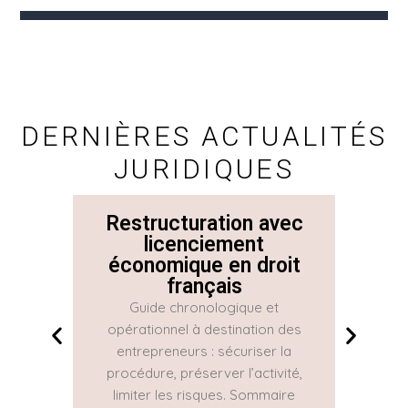
DERNIÈRES ACTUALITÉS
JURIDIQUES
Restructuration avec
La 
licenciement
économique en droit
Con
français
Guide chronologique et
La Con
opérationnel à destination des
une gr
entrepreneurs : sécuriser la
réguliè
procédure, préserver l’activité,
part
limiter les risques. Sommaire