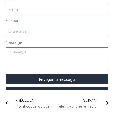
Entreprise
Message
Envoyer le message
PRÉCÉDENT
SUIVANT
Modification du contrat de travail : ce que l’employeur peut (ou non) imposer
Télétravail : les erreurs juridiques à éviter pour sécuriser vos pratiques RH