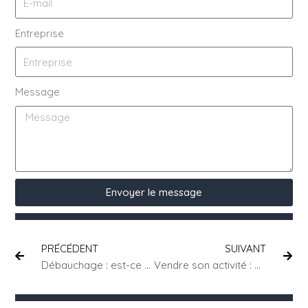
Entreprise
Message
Envoyer le message
PRÉCÉDENT
SUIVANT
Débauchage : est-ce que je peux solliciter les salariés de mon concurrent ?
Vendre son activité : quelle différence entre une cession de titres ou une cession de fonds de commerce