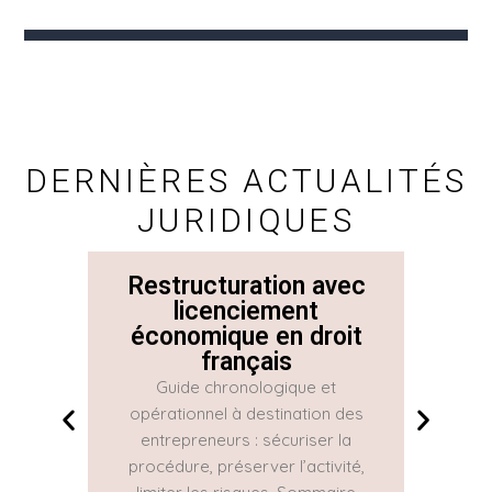
DERNIÈRES ACTUALITÉS
JURIDIQUES
Restructuration avec
La 
licenciement
économique en droit
Con
français
Guide chronologique et
La Con
opérationnel à destination des
une gr
entrepreneurs : sécuriser la
réguliè
procédure, préserver l’activité,
part