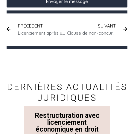
Envoyer le message
PRÉCÉDENT
SUIVANT
Licenciement après un temps partiel thérapeutique : comment calculer l’indemnité de licenciement ?
Clause de non-concurrence : comment éviter l’annulation de votre clause par les juges ?
DERNIÈRES ACTUALITÉS
JURIDIQUES
Restructuration avec
La 
licenciement
économique en droit
Con