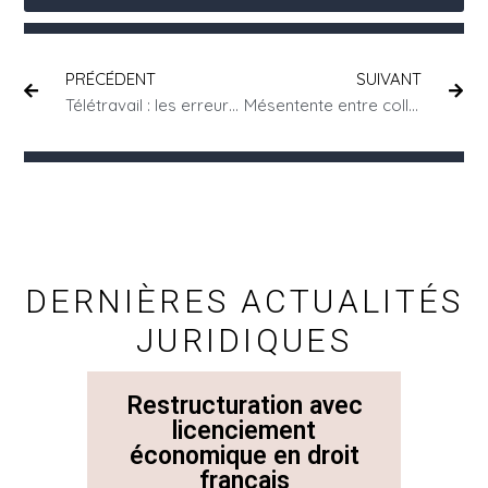
PRÉCÉDENT
SUIVANT
Télétravail : les erreurs juridiques à éviter pour sécuriser vos pratiques RH
Mésentente entre collègues : un motif suffisant pour licencier un salarié ?
DERNIÈRES ACTUALITÉS
JURIDIQUES
Restructuration avec
La 
licenciement
économique en droit
Con
français