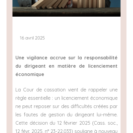
16 avril 2025
Une vigilance accrue sur la responsabilité
du dirigeant en matière de licenciement
économique
La Cour de cassation vient de rappeler une
règle essentielle : un licenciement économique
ne peut reposer sur des difficultés créées par
les fautes de gestion du dirigeant lui-même.
Cette décision du 12 février 2025 (Cass. soc.,
12 févr. 2025, n° 23-22.033) souligne à nouveau