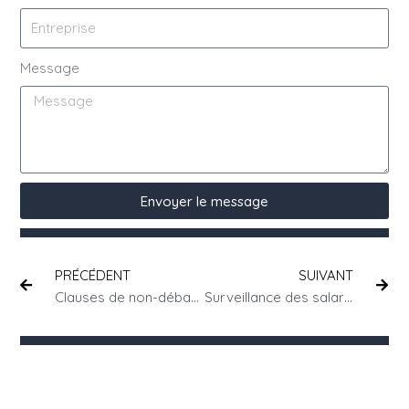
Message
Envoyer le message
PRÉCÉDENT
SUIVANT
Clauses de non-débauchage dans les contrats de travail : un piège juridique à éviter pour les employeurs
Surveillance des salariés par l’IA : jusqu’où l’employeur peut-il aller légalement ?