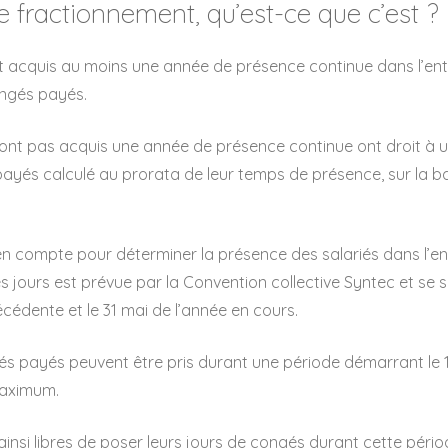
e fractionnement, qu’est-ce que c’est ?
t acquis au moins une année de présence continue dans l’ent
ongés payés.
n’ont pas acquis une année de présence continue ont droit à
ayés calculé au prorata de leur temps de présence, sur la b
en compte pour déterminer la présence des salariés dans l’en
es jours est prévue par la Convention collective Syntec et se si
écédente et le 31 mai de l’année en cours.
és payés peuvent être pris durant une période démarrant le 1
maximum.
ainsi libres de poser leurs jours de congés durant cette pério