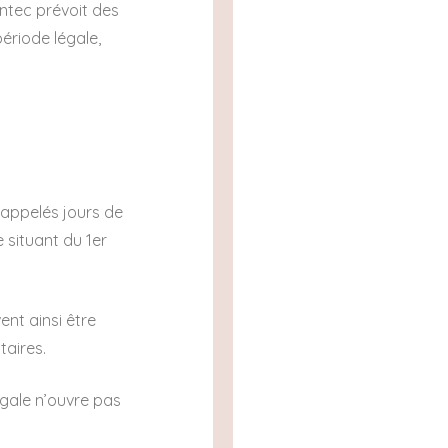
Syntec prévoit des
ériode légale,
 appelés jours de
 situant du 1er
nt ainsi être
taires.
gale n’ouvre pas