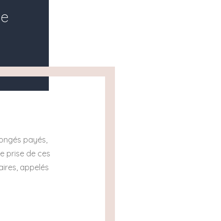
de
congés payés,
e prise de ces
aires, appelés