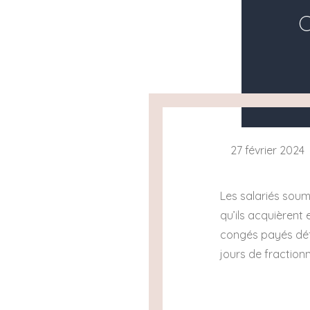
C
27 février 2024
Les salariés soum
qu’ils acquièrent
congés payés défi
jours de fraction