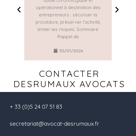
Guide chronologique et
La Con
opérationnel à destination des
une gr
entrepreneurs : sécuriser la
réguliè
procédure, préserver l’activité,
part
limiter les risques. Sommaire
Rappel de
30/01/2026
CONTACTER
DESRUMAUX AVOCATS
+ 33 (0)5 24 07 51 83
secretariat@avocat-desrumaux.fr