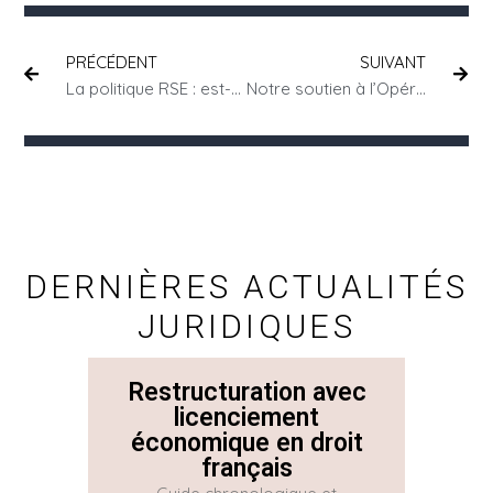
PRÉCÉDENT
SUIVANT
La politique RSE : est-ce que mon entreprise est concernée ?
Notre soutien à l’Opéra National de Bordeaux
DERNIÈRES ACTUALITÉS
JURIDIQUES
Restructuration avec
La 
licenciement
économique en droit
Con
français