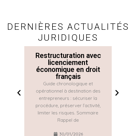
DERNIÈRES ACTUALITÉS
JURIDIQUES
Restructuration avec
La 
licenciement
économique en droit
Con
français
Guide chronologique et
La Con
opérationnel à destination des
une gr
entrepreneurs : sécuriser la
réguliè
procédure, préserver l’activité,
part
limiter les risques. Sommaire
Rappel de
30/01/2026