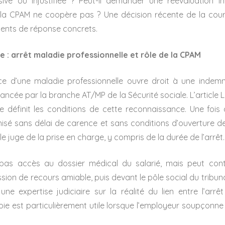
ssive ou injustifiée ? Peut-il demander une réévaluation 
la CPAM ne coopère pas ? Une décision récente de la cou
ents de réponse concrets.
ue : arrêt maladie professionnelle et rôle de la CPAM
e d’une maladie professionnelle ouvre droit à une indemn
inancée par la branche AT/MP de la Sécurité sociale. L’article 
le définit les conditions de cette reconnaissance. Une fois 
nisé sans délai de carence et sans conditions d’ouverture de 
e juge de la prise en charge, y compris de la durée de l’arrêt.
pas accès au dossier médical du salarié, mais peut cont
on de recours amiable, puis devant le pôle social du tribunal 
e expertise judiciaire sur la réalité du lien entre l’arrê
oie est particulièrement utile lorsque l’employeur soupçonn
.