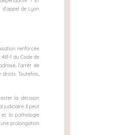
indépendante ? Et
r d’appel de Lyon
isation renforcée
L. 461-1 du Code de
admise, l’arrêt de
droits. Toutefois,
ester la décision
judiciaire. Il peut
t et la pathologie
e une prolongation