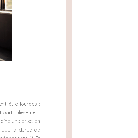
ent être lourdes :
t particulièrement
raîne une prise en
e que la durée de