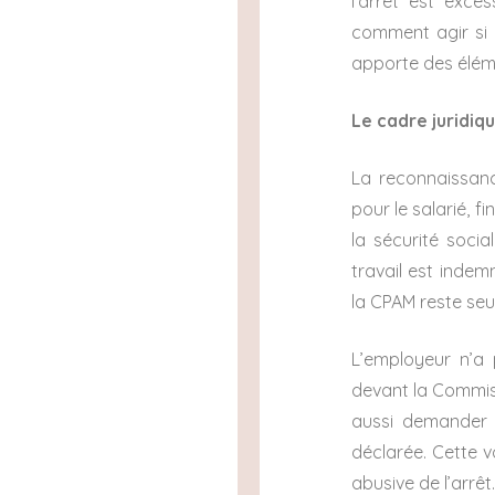
l’arrêt est exce
comment agir si 
apporte des élém
Le cadre juridiq
La reconnaissanc
pour le salarié, f
la sécurité socia
travail est indem
la CPAM reste seul
L’employeur n’a 
devant la Commissi
aussi demander un
déclarée. Cette v
abusive de l’arrêt