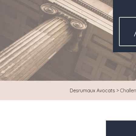
Desrumaux Avocats
>
Challen