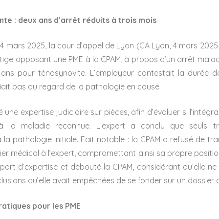
te : deux ans d’arrêt réduits à trois mois
4 mars 2025, la cour d’appel de Lyon (CA Lyon, 4 mars 2025,
 litige opposant une PME à la CPAM, à propos d’un arrêt malad
ans pour ténosynovite. L’employeur contestait la durée de 
ifiait pas au regard de la pathologie en cause.
une expertise judiciaire sur pièces, afin d’évaluer si l’intégrali
à la maladie reconnue. L’expert a conclu que seuls tr
à la pathologie initiale. Fait notable : la CPAM a refusé de tr
er médical à l’expert, compromettant ainsi sa propre positio
port d’expertise et débouté la CPAM, considérant qu’elle ne
clusions qu’elle avait empêchées de se fonder sur un dossier 
atiques pour les PME